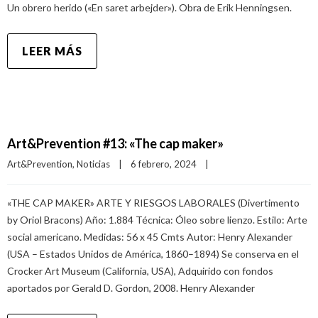
Un obrero herido («En saret arbejder»). Obra de Erik Henningsen.
LEER MÁS
Art&Prevention #13: «The cap maker»
Art&Prevention
, 
Noticias
|
6 febrero, 2024    
|
«THE CAP MAKER» ARTE Y RIESGOS LABORALES (Divertimento
by Oriol Bracons) Año: 1.884 Técnica: Óleo sobre lienzo. Estilo: Arte
social americano. Medidas: 56 x 45 Cmts Autor: Henry Alexander
(USA – Estados Unidos de América, 1860–1894) Se conserva en el
Crocker Art Museum (California, USA), Adquirido con fondos
aportados por Gerald D. Gordon, 2008. Henry Alexander