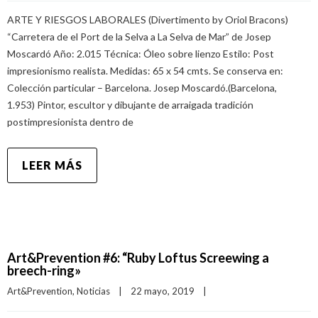
ARTE Y RIESGOS LABORALES (Divertimento by Oriol Bracons)
“Carretera de el Port de la Selva a La Selva de Mar” de Josep
Moscardó Año: 2.015 Técnica: Óleo sobre lienzo Estilo: Post
impresionismo realista. Medidas: 65 x 54 cmts. Se conserva en:
Colección particular – Barcelona. Josep Moscardó.(Barcelona,
1.953) Pintor, escultor y dibujante de arraigada tradición
postimpresionista dentro de
LEER MÁS
Art&Prevention #6: “Ruby Loftus Screewing a
breech-ring»
Art&Prevention
, 
Noticias
|
22 mayo, 2019    
|