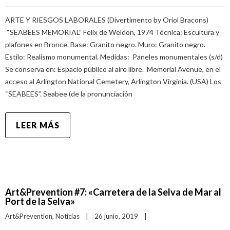
ARTE Y RIESGOS LABORALES (Divertimento by Oriol Bracons)
“SEABEES MEMORIAL” Felix de Weldon, 1974 Técnica: Escultura y
plafones en Bronce. Base: Granito negro. Muro: Granito negro.
Estilo: Realismo monumental. Medidas: Paneles monumentales (s/d)
Se conserva en: Espacio público al aire libre. Memorial Avenue, en el
acceso al Arlington National Cemetery, Arlington Virginia. (USA) Los
“SEABEES”. Seabee (de la pronunciación
LEER MÁS
Art&Prevention #7: «Carretera de la Selva de Mar al
Port de la Selva»
Art&Prevention
, 
Noticias
|
26 junio, 2019    
|