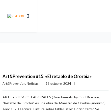
Art&Prevention #15: «El retablo de Ororbia»
Art&Prevention
, 
Noticias
|
15 octubre, 2024    
|
ARTE Y RIESGOS LABORALES (Divertimento by Oriol Bracons)
“Retablo de Ororbia” es una obra del Maestro de Ororbia (anónimo).
Año: 1520 Técnica: Pintura sobre tabla Estilo: Gótico tardío Se