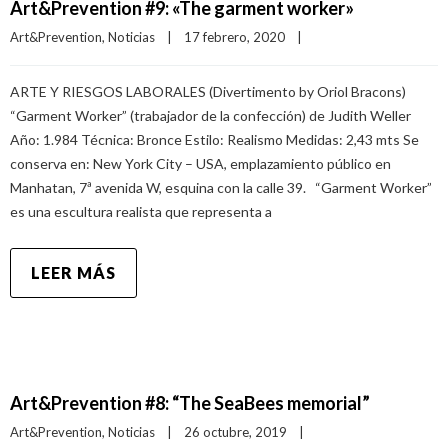
Art&Prevention #9: «The garment worker»
Art&Prevention
, 
Noticias
|
17 febrero, 2020    
|
ARTE Y RIESGOS LABORALES (Divertimento by Oriol Bracons)
“Garment Worker” (trabajador de la confección) de Judith Weller
Año: 1.984 Técnica: Bronce Estilo: Realismo Medidas: 2,43 mts Se
conserva en: New York City – USA, emplazamiento público en
Manhatan, 7ª avenida W, esquina con la calle 39. “Garment Worker”
es una escultura realista que representa a
LEER MÁS
Art&Prevention #8: “The SeaBees memorial”
Art&Prevention
, 
Noticias
|
26 octubre, 2019    
|