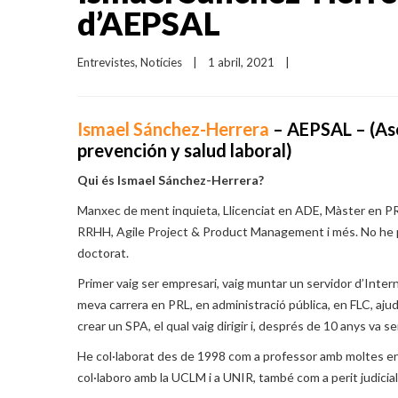
d’AEPSAL
Entrevistes
, 
Notícies
|
1 abril, 2021    
|
Ismael Sánchez-Herrera
– AEPSAL –
(As
prevención y salud laboral)
Qui és Ismael Sánchez-Herrera?
Manxec de ment inquieta, Llicenciat en ADE, Màster en PRL
RRHH, Agile Project & Product Management i més. No he pa
doctorat.
Primer vaig ser empresari, vaig muntar un servidor d’Intern
meva carrera en PRL, en administració pública, en FLC, aj
crear un SPA, el qual vaig dirigir i, després de 10 anys va se
He col·laborat des de 1998 com a professor amb moltes enti
col·laboro amb la UCLM i a UNIR, també com a perit judicial 