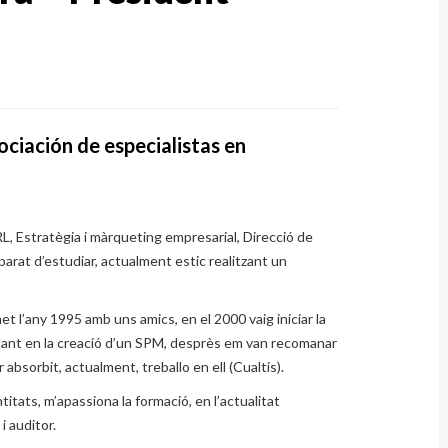
ociación de especialistas en
, Estratègia i màrqueting empresarial, Direcció de
rat d’estudiar, actualment estic realitzant un
et l’any 1995 amb uns amics, en el 2000 vaig iniciar la
udant en la creació d’un SPM, desprès em van recomanar
r absorbit, actualment, treballo en ell (Cualtis).
tats, m’apassiona la formació, en l’actualitat
i auditor.