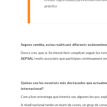
pràctics
Segons sembla, esteu realitzant diferents esdevenimen
Doncs crec que sí. Se m’està fent complicat seguir-los tots
AEPSAL
i molts associats que participen contínuament e
Quines son les novetats més destacades que actualmen
internacional?
Com a bon estratega que intento ser, algunes les puc expl
A nivell nacional tenim un munt de coses, un grup de consul