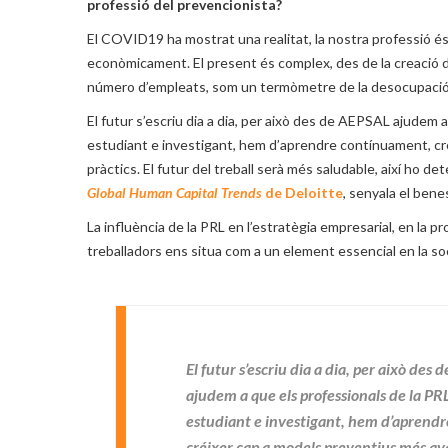
professió del prevencionista?
El COVID19 ha mostrat una realitat, la nostra professió és
econòmicament. El present és complex, des de la creació de
número d’empleats, som un termòmetre de la desocupació
El futur s’escriu dia a dia, per això des de AEPSAL ajudem
estudiant e investigant, hem d’aprendre contínuament, cré
pràctics. El futur del treball serà més saludable, així ho d
Global Human Capital Trends
de Deloitte
, senyala el ben
La influència de la PRL en l’estratègia empresarial, en la pr
treballadors ens situa com a un element essencial en la so
El futur s’escriu dia a dia, per això des 
ajudem a que els professionals de la PR
estudiant e investigant, hem d’aprend
créixer cap a models preventius més avan