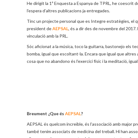
He dirigit la 1ª Enquesta a Espanya de TPRL, he coescrit do
l’espera d’altres publicacions ja entregades.
Tinc un projecte personal que es Integre estratègies, el 
president de
AEPSAL
, és a dir des de novembre del 2017. 
vinculació amb la PRL.
Sóc aficionat a la música, toco la guitarra, bastonejo els t
bomba, igual que escoltant-la. Encara que igual que altres ac
cosa que no abandono és l’exercici físic i la meditació, igu
Breument ¿Que és
AEPSAL
?
AEPSAL és quelcom increïble, és l’associació amb major p
també tenim associats de medicina del treball. Hi han assoc