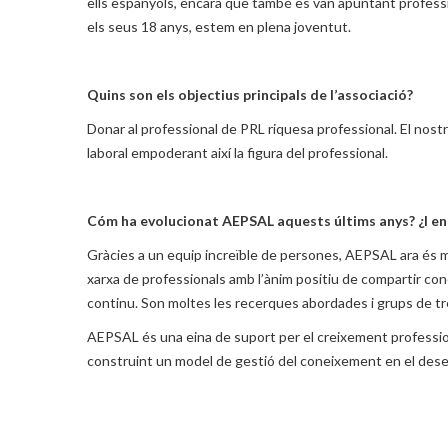
ells espanyols, encara que també es van apuntant profes
els seus 18 anys, estem en plena joventut.
Quins son els objectius principals de l’associació?
Donar al professional de PRL riquesa professional. El nostre
laboral empoderant així la figura del professional.
Cóm ha evolucionat AEPSAL aquests últims anys? ¿I en 
Gràcies a un equip increïble de persones, AEPSAL ara és mé
xarxa de professionals amb l’ànim positiu de compartir co
continu. Son moltes les recerques abordades i grups de tre
AEPSAL és una eina de suport per el creixement professiona
construint un model de gestió del coneixement en el dese