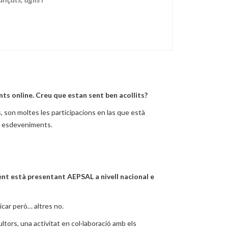
ts online. Creu que estan sent ben acollits?
, son moltes les participacions en las que està
n esdeveniments.
t està presentant AEPSAL a nivell nacional e
icar però… altres no.
tors, una activitat en col·laboració amb els