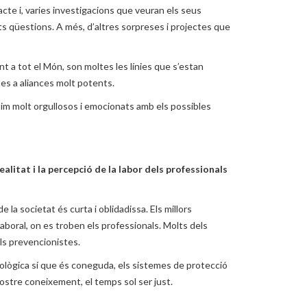
cte i, varies investigacions que veuran els seus
nts qüestions. A més, d’altres sorpreses i projectes que
nt a tot el Món, son moltes les línies que s’estan
tes a aliances molt potents.
tim molt orgullosos i emocionats amb els possibles
litat i la percepció de la labor dels professionals
la societat és curta i oblidadissa. Els millors
boral, on es troben els professionals. Molts dels
els prevencionistes.
iològica sí que és coneguda, els sistemes de protecció
nostre coneixement, el temps sol ser just.