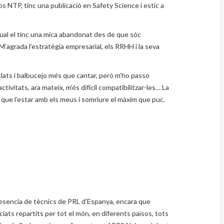
s NTP, tinc una publicació en Safety Science i estic a
qual el tinc una mica abandonat des de que sóc
M’agrada l’estratègia empresarial, els RRHH i la seva
eclats i balbucejo més que cantar, però m’ho passo
tivitats, ara mateix, m’és difícil compatibilitzar-les… La
al que l’estar amb els meus i somriure el màxim que puc.
resencia de tècnics de PRL d’Espanya, encara que
iats repartits per tot el món, en diferents països, tots