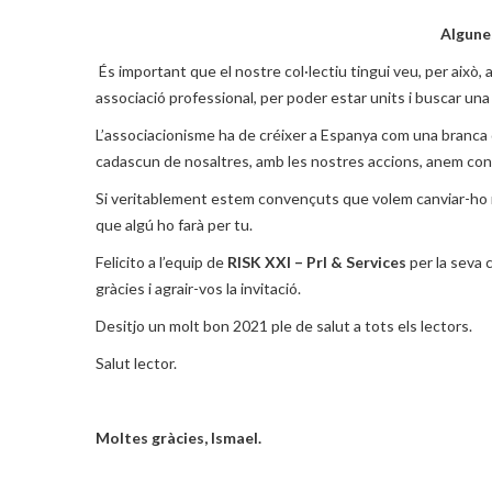
Algunes
És important que el nostre col·lectiu tingui veu, per això,
associació professional, per poder estar units i buscar una 
L’associacionisme ha de créixer a Espanya com una branca d
cadascun de nosaltres, amb les nostres accions, anem cons
Si veritablement estem convençuts que volem canviar-ho no
que algú ho farà per tu.
Felicito a l’equip de
RISK XXI – Prl & Services
per la seva c
gràcies i agrair-vos la invitació.
Desitjo un molt bon 2021 ple de salut a tots els lectors.
Salut lector.
Moltes gràcies, Ismael.