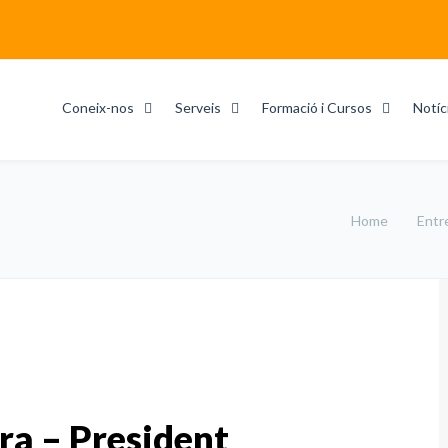
Coneix-nos
Serveis
Formació i Cursos
Notíc
Home
Entr
ra – President