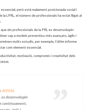
 essencial, però està malament posicionada social i
 la LPRL, el número de professionals ha estat lligat al
.
 a que els professionals de la PRL es desenvolupin
ixer cap a models preventius més avançats, àgils i
eterminen molts estudis, per exemple, l’últim informe
estar com element essencial.
oductivitat, motivació, compromís i creativitat dels
cietat.
de
AEPSAL
L es desenvolupin
re contínuament,
çats, àgils i