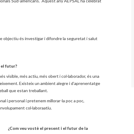
sionals Sud-americans. Aquest any AEPSAL ha celebrat
 objectiu és investigar i difondre la seguretat i salut
el futur?
s visible, més actiu, més obert i col·laborador, és una
neixement. Existeix un ambient alegre i d’aprenentatge
ball que estan treballant.
l i personal i pretenem millorar-la poc a poc,
nvolupament col·laboraatiu.
¿Com veu vostè el present i el futur de la