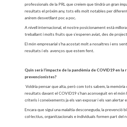
professionals de la PRL que creiem que tindrà un gran impa
resultats el pròxim any, tots ells molt notables per difere
anirem desvetllant poc a poc.
A nivell internacional, el nostre posicionament està millora
treballant i molts fruits que s’esperen aviat, des de projec
El món empresarial s’ha acostat molt a nosaltres i ens sen
resultats i els avenços que estem fent.
Quin serà l’impacte de la pandèmia de COVID19 en la rea
prevencionistes?
Voldria pensar que alta, però com tots sabem, la memòria de 
resultats davant el COVID19 s’han aconseguit en el món la
criteris i coneixements ja els van exposar i els van alertar 
Encara que sigui una malaltia desconeguda, la prevenció b
col·lectius, organitzacionals e individuals formen part del 