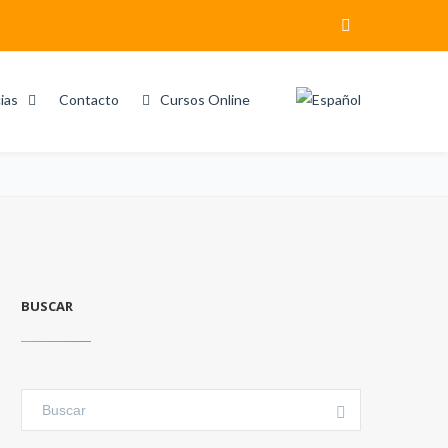
ias
Contacto
Cursos Online
Home
Search results for "Método RHS"
BUSCAR