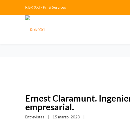
RISK XXI - Prl & Services
Ernest Claramunt. Ingenier
empresarial.
Entrevistas
|
15 marzo, 2023    
|