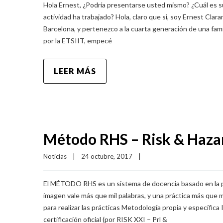
Hola Ernest, ¿Podría presentarse usted mismo? ¿Cuál es s
actividad ha trabajado? Hola, claro que si, soy Ernest Clar
Barcelona, y pertenezco a la cuarta generación de una famili
por la ETSIIT, empecé
LEER MÁS
Método RHS – Risk & Haza
Noticias
|
24 octubre, 2017    
|
El MÉTODO RHS es un sistema de docencia basado en la pr
imagen vale más que mil palabras, y una práctica más que 
para realizar las prácticas Metodología propia y específic
certificación oficial (por RISK XXI – Prl &