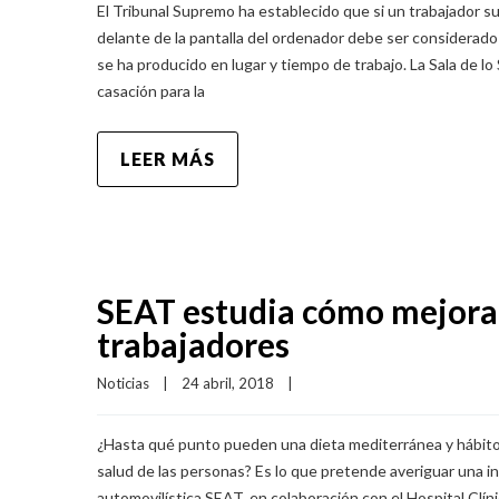
El Tribunal Supremo ha establecido que si un trabajador s
delante de la pantalla del ordenador debe ser considerado 
se ha producido en lugar y tiempo de trabajo. La Sala de l
casación para la
LEER MÁS
SEAT estudia cómo mejorar 
trabajadores
Noticias
|
24 abril, 2018    
|
¿Hasta qué punto pueden una dieta mediterránea y hábitos
salud de las personas? Es lo que pretende averiguar una 
automovilística SEAT, en colaboración con el Hospital Clíni