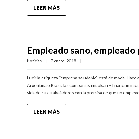
LEER MÁS
Empleado sano, empleado 
Noticias
|
7 enero, 2018    
|
Lucir la etiqueta “empresa saludable” está de moda. Hace a
Argentina o Brasil, las compañías impulsan y financian inici
vida de sus trabajadores con la premisa de que un emplead
LEER MÁS