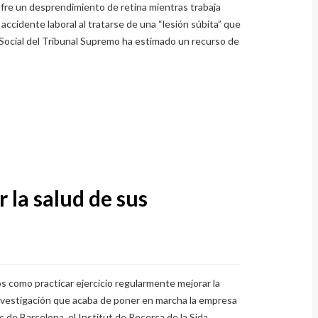
ufre un desprendimiento de retina mientras trabaja
accidente laboral al tratarse de una “lesión súbita” que
o Social del Tribunal Supremo ha estimado un recurso de
la salud de sus
 como practicar ejercicio regularmente mejorar la
investigación que acaba de poner en marcha la empresa
c de Barcelona, el Institut de Recerca de la Sida