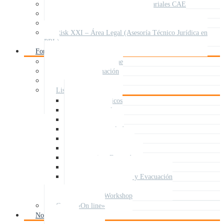
Coordinación Actividades Empresariales CAE
Motivación en PRL y SSBT
SAFETY DAY / SAFETY WEEK
Risk XXI – Área Legal (Asesoría Técnico Jurídica en
PRL)
Formación y cursos
Acceso a Cursos Online
RISK XXI Formación
Próximos cursos
Lista de Cursos
PRL Específicos
PRL General
Audiovisual
Bienestar y salud
Construcción
Docencia – Alumnos
Docencia – Formadores
Metal
Plan de Emergencia y Evacuación
RRHH Específicos
Talleres / Workshop
Cursos «On line»
Noticias