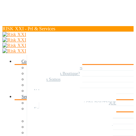
RISK XXI - Prl & Services
Conócenos
RISK XXI – Prl & Services
¿Qué es un SPA Boutique?
Quiénes Somos
Misión
Valores
Servicios
RISK XXI – Prl & Services / SPA BOUTIQUE
Especialización por sectores
Especifico para el sector audiovisual
Plan de Autoprotección y Simulacros – PAU
Medicina del Trabajo y Vigilancia de la Salud
Método RHS – Risk & Hazards Simulators.