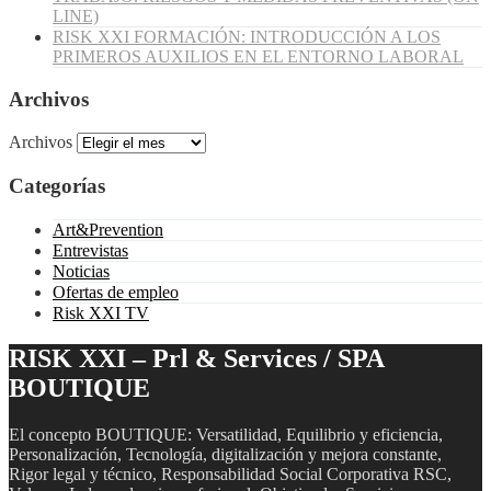
LINE)
RISK XXI FORMACIÓN: INTRODUCCIÓN A LOS
PRIMEROS AUXILIOS EN EL ENTORNO LABORAL
Archivos
Archivos
Categorías
Art&Prevention
Entrevistas
Noticias
Ofertas de empleo
Risk XXI TV
RISK XXI – Prl & Services / SPA
BOUTIQUE
El concepto BOUTIQUE: Versatilidad, Equilibrio y eficiencia,
Personalización, Tecnología, digitalización y mejora constante,
Rigor legal y técnico, Responsabilidad Social Corporativa RSC,