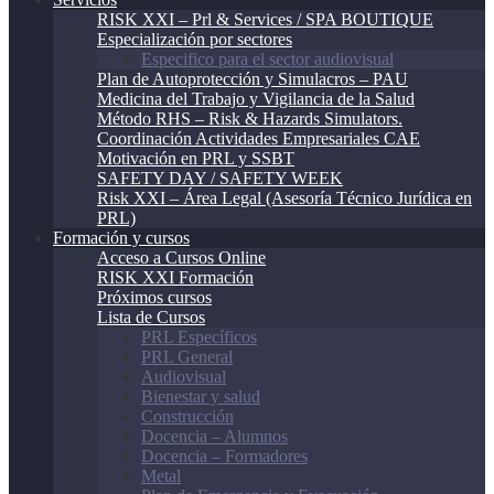
RISK XXI – Prl & Services / SPA BOUTIQUE
Especialización por sectores
Especifico para el sector audiovisual
Plan de Autoprotección y Simulacros – PAU
Medicina del Trabajo y Vigilancia de la Salud
Método RHS – Risk & Hazards Simulators.
Coordinación Actividades Empresariales CAE
Motivación en PRL y SSBT
SAFETY DAY / SAFETY WEEK
Risk XXI – Área Legal (Asesoría Técnico Jurídica en
PRL)
Formación y cursos
Acceso a Cursos Online
RISK XXI Formación
Próximos cursos
Lista de Cursos
PRL Específicos
PRL General
Audiovisual
Bienestar y salud
Construcción
Docencia – Alumnos
Docencia – Formadores
Metal