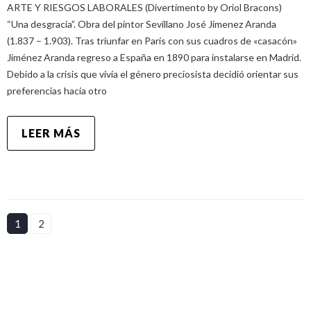
ARTE Y RIESGOS LABORALES (Divertimento by Oriol Bracons)
“Una desgracia”. Obra del pintor Sevillano José Jimenez Aranda
(1.837 – 1.903). Tras triunfar en París con sus cuadros de «casacón»
Jiménez Aranda regreso a España en 1890 para instalarse en Madrid.
Debido a la crisis que vivía el género preciosista decidió orientar sus
preferencias hacia otro
LEER MÁS
1
2