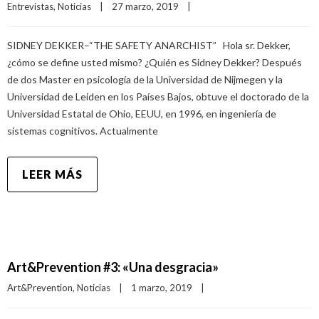
Entrevistas
, 
Noticias
|
27 marzo, 2019    
|
SIDNEY DEKKER–“THE SAFETY ANARCHIST” Hola sr. Dekker,
¿cómo se define usted mismo? ¿Quién es Sidney Dekker? Después
de dos Master en psicología de la Universidad de Nijmegen y la
Universidad de Leiden en los Países Bajos, obtuve el doctorado de la
Universidad Estatal de Ohio, EEUU, en 1996, en ingeniería de
sistemas cognitivos. Actualmente
LEER MÁS
Art&Prevention #3: «Una desgracia»
Art&Prevention
, 
Noticias
|
1 marzo, 2019    
|