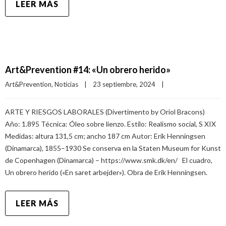
LEER MÁS
Art&Prevention #14: «Un obrero herido»
Art&Prevention
, 
Noticias
|
23 septiembre, 2024    
|
ARTE Y RIESGOS LABORALES (Divertimento by Oriol Bracons)
Año: 1.895 Técnica: Óleo sobre lienzo. Estilo: Realismo social, S XIX
Medidas: altura 131,5 cm; ancho 187 cm Autor: Erik Henningsen
(Dinamarca), 1855–1930 Se conserva en la Staten Museum for Kunst
de Copenhagen (Dinamarca) – https://www.smk.dk/en/ El cuadro,
Un obrero herido («En saret arbejder»). Obra de Erik Henningsen.
LEER MÁS