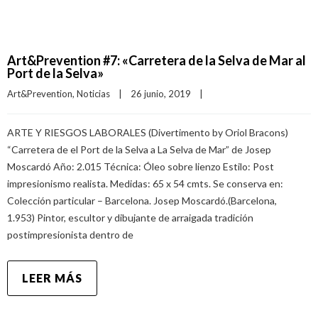
Art&Prevention #7: «Carretera de la Selva de Mar al
Port de la Selva»
Art&Prevention
, 
Noticias
|
26 junio, 2019    
|
ARTE Y RIESGOS LABORALES (Divertimento by Oriol Bracons)
“Carretera de el Port de la Selva a La Selva de Mar” de Josep
Moscardó Año: 2.015 Técnica: Óleo sobre lienzo Estilo: Post
impresionismo realista. Medidas: 65 x 54 cmts. Se conserva en:
Colección particular – Barcelona. Josep Moscardó.(Barcelona,
1.953) Pintor, escultor y dibujante de arraigada tradición
postimpresionista dentro de
LEER MÁS