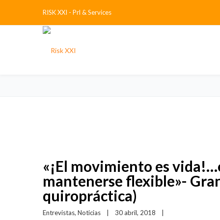
RISK XXI - Prl & Services
«¡El movimiento es vida!…
mantenerse flexible»- Gra
quiropráctica)
Entrevistas
, 
Noticias
|
30 abril, 2018    
|