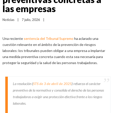
las empresas
Noticias
|
7 julio, 2026    
|
Una reciente
sentencia del Tribunal Supremo
ha aclarado una
cuestión relevante en el ámbito de la prevención de riesgos
laborales: los tribunales pueden obligar a una empresa a implantar
una medida preventiva concreta cuando esta sea necesaria para
proteger la seguridad y la salud de las personas trabajadoras.
La resolución
(
STS de 3 de abril de 2025
)
refuerza el carácter
preventivo de la normativa y consolida el derecho de las personas
trabajadoras a exigir una protección efectiva frente a los riesgos
laborales.