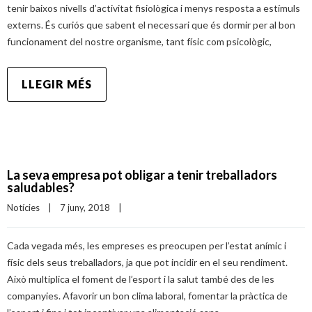
tenir baixos nivells d’activitat fisiològica i menys resposta a estímuls
externs. És curiós que sabent el necessari que és dormir per al bon
funcionament del nostre organisme, tant físic com psicològic,
LLEGIR MÉS
La seva empresa pot obligar a tenir treballadors
saludables?
Notícies
|
7 juny, 2018    
|
Cada vegada més, les empreses es preocupen per l’estat anímic i
físic dels seus treballadors, ja que pot incidir en el seu rendiment.
Això multiplica el foment de l’esport i la salut també des de les
companyies. Afavorir un bon clima laboral, fomentar la pràctica de