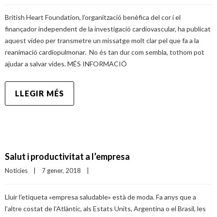
British Heart Foundation, l’organització benèfica del cor i el
finançador independent de la investigació cardiovascular, ha publicat
aquest vídeo per transmetre un missatge molt clar pel que fa a la
reanimació cardiopulmonar. No és tan dur com sembla, tothom pot
ajudar a salvar vides. MÉS INFORMACIÓ
LLEGIR MÉS
Salut i productivitat a l’empresa
Notícies
|
7 gener, 2018    
|
Lluir l’etiqueta «empresa saludable» està de moda. Fa anys que a
l’altre costat de l’Atlàntic, als Estats Units, Argentina o el Brasil, les