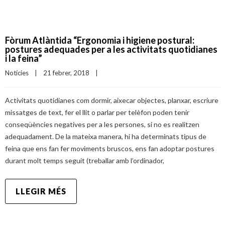
Fòrum Atlàntida “Ergonomia i higiene postural:
postures adequades per a les activitats quotidianes
i la feina”
Notícies
|
21 febrer, 2018    
|
Activitats quotidianes com dormir, aixecar objectes, planxar, escriure
missatges de text, fer el llit o parlar per telèfon poden tenir
conseqüències negatives per a les persones, si no es realitzen
adequadament. De la mateixa manera, hi ha determinats tipus de
feina que ens fan fer moviments bruscos, ens fan adoptar postures
durant molt temps seguit (treballar amb l’ordinador,
LLEGIR MÉS