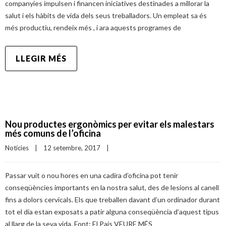
companyies impulsen i financen iniciatives destinades a millorar la
salut i els hàbits de vida dels seus treballadors. Un empleat sa és
més productiu, rendeix més , i ara aquests programes de
LLEGIR MÉS
Nou productes ergonòmics per evitar els malestars
més comuns de l’oficina
Notícies
|
12 setembre, 2017    
|
Passar vuit o nou hores en una cadira d’oficina pot tenir
conseqüències importants en la nostra salut, des de lesions al canell
fins a dolors cervicals. Els que treballen davant d’un ordinador durant
tot el dia estan exposats a patir alguna conseqüència d’aquest tipus
al llarg de la seva vida. Font: El País VEURE MÉS