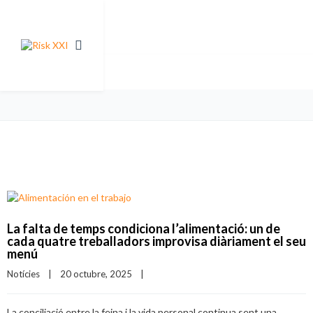
La falta de temps condiciona l’alimentació: un de
cada quatre treballadors improvisa diàriament el seu
menú
Notícies
|
20 octubre, 2025    
|
La conciliació entre la feina i la vida personal continua sent una