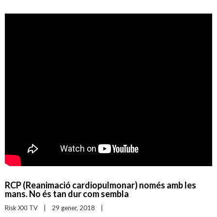
RCP (Reanimació cardiopulmonar) només amb les
mans. No és tan dur com sembla
Risk XXI TV
|
29 gener, 2018    
|