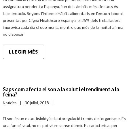
assignatura pendent a Espanya, i un dels àmbits més afectats és
l’alimentació. Segons l’informe Hàbits alimentaris en l’entorn laboral,
presentat per Cigna Healthcare Espanya, el 25% dels treballadors
improvisa cada dia el que menja, mentre que més de la meitat afirma
no disposar
LLEGIR MÉS
Saps com afecta el son a la salut i el rendiment a la
feina?
Notícies
|
30 juliol, 2018    
|
El son és un estat fisiològic d’autoregulació i repòs de l’organisme. És
una funció vital, no es pot viure sense dormir. Es caracteritza per