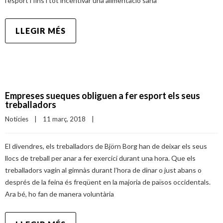
l’esport i fins i tot incentivar una alimentació sana
LLEGIR MÉS
Empreses sueques obliguen a fer esport els seus
treballadors
Notícies
|
11 març, 2018    
|
El divendres, els treballadors de Björn Borg han de deixar els seus
llocs de treball per anar a fer exercici durant una hora. Que els
treballadors vagin al gimnàs durant l’hora de dinar o just abans o
després de la feina és freqüent en la majoria de països occidentals.
Ara bé, ho fan de manera voluntària