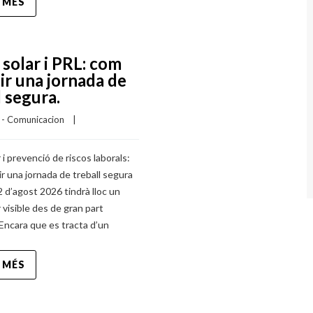
 MÉS
i solar i PRL: com
ir una jornada de
l segura.
I - Comunicacion
    |    
r i prevenció de riscos laborals:
r una jornada de treball segura
2 d’agost 2026 tindrà lloc un
r visible des de gran part
Encara que es tracta d’un
 MÉS