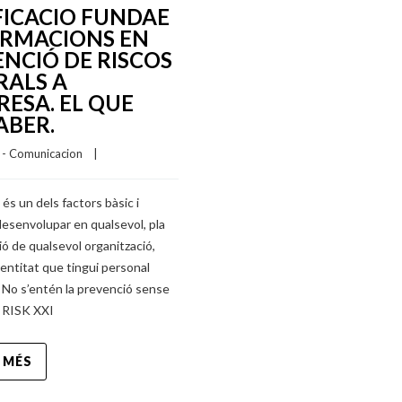
FICACIO FUNDAE
ORMACIONS EN
NCIÓ DE RISCOS
RALS A
RESA. EL QUE
ABER.
I - Comunicacion
    |    
 és un dels factors bàsic i
 desenvolupar en qualsevol, pla
ó de qualsevol organització,
entitat que tingui personal
 No s’entén la prevenció sense
A RISK XXI
 MÉS