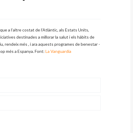
e a l’altre costat de l’Atlàntic, als Estats Units,
ciatives destinades a millorar la salut i els hàbits de
iu, rendeix més , i ara aquests programes de benestar -
cop més a Espanya. Font:
La Vanguardia