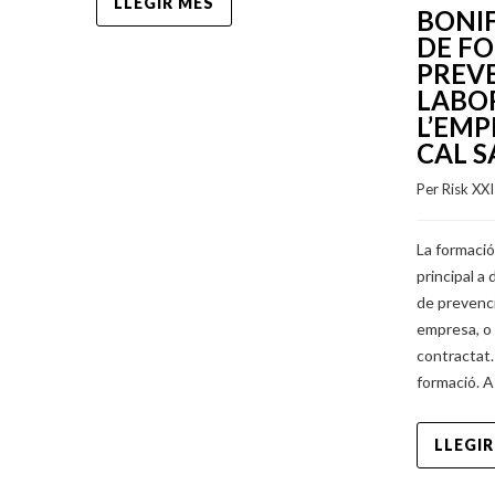
LLEGIR MÉS
BONI
DE F
PREVE
LABO
L’EMP
CAL S
Per 
Risk XX
La formació
principal a
de prevenci
empresa, o 
contractat.
formació. 
LLEGIR