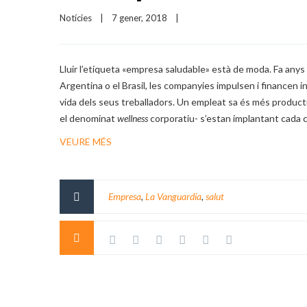
Notícies
|
7 gener, 2018    
|
Lluir l’etiqueta «empresa saludable» està de moda. Fa anys qu
Argentina o el Brasil, les companyies impulsen i financen ini
vida dels seus treballadors. Un empleat sa és més product
el denominat
wellness
corporatiu- s’estan implantant cada 
VEURE MÉS
Empresa
,
La Vanguardia
,
salut