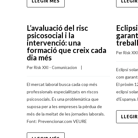
LLEGIR MÉS
LLEGIR
L’avaluació del risc
Eclips
psicosocial i la
garant
intervenció: una
trebal
formació que creix cada
Per 
Risk XX
dia més
Per 
Risk XXI - Comunicacion
    |    
Eclipsi sola
com garanti
El mercat laboral busca cada cop més
El pròxim 1
professionals especialitzats en riscos
eclipsi sola
psicosocials. És una problemàtica que
d’Espanya. 
suposa per a les empreses la pèrdua de
més de la meitat de les jornades laborals.
LLEGIR
Font: Prevencionar.com VEURE