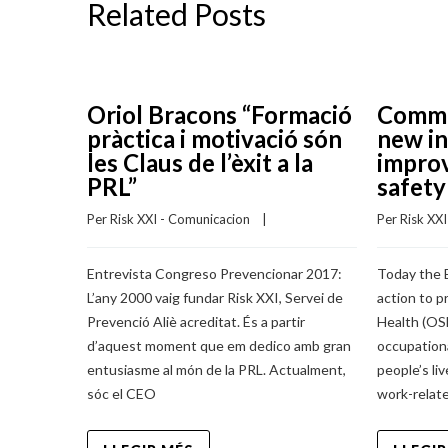
Related Posts
Oriol Bracons “Formació
Commi
pràctica i motivació són
new in
les Claus de l’èxit a la
improv
PRL”
safety
Per 
Risk XXI - Comunicacion
    |    
Per 
Risk XX
Entrevista Congreso Prevencionar 2017:
Today the 
L’any 2000 vaig fundar Risk XXI, Servei de
action to 
Prevenció Aliè acreditat. És a partir
Health (OS
d’aquest moment que em dedico amb gran
occupation
entusiasme al món de la PRL. Actualment,
people’s li
sóc el CEO
work-relate