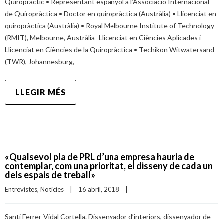
Quiropràctic • Representant espanyol a l’Associació Internacional
de Quiropràctica • Doctor en quiropràctica (Austràlia) • Llicenciat en
quiropràctica (Austràlia) • Royal Melbourne Institute of Technology
(RMIT), Melbourne, Austràlia- Llicenciat en Ciències Aplicades i
Llicenciat en Ciències de la Quiropràctica • Techikon Witwatersand
(TWR), Johannesburg,
LLEGIR MÉS
«Qualsevol pla de PRL d’una empresa hauria de
contemplar, com una prioritat, el disseny de cada un
dels espais de treball»
Entrevistes
, 
Notícies
|
16 abril, 2018    
|
Santi Ferrer-Vidal Cortella. Dissenyador d’interiors, dissenyador de