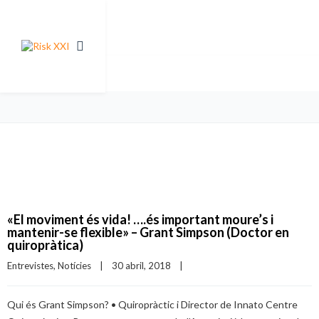
«El moviment és vida! ….és important moure’s i
mantenir-se flexible» – Grant Simpson (Doctor en
quiropràtica)
Entrevistes
, 
Notícies
|
30 abril, 2018    
|
Qui és Grant Simpson? • Quiropràctic i Director de Innato Centre