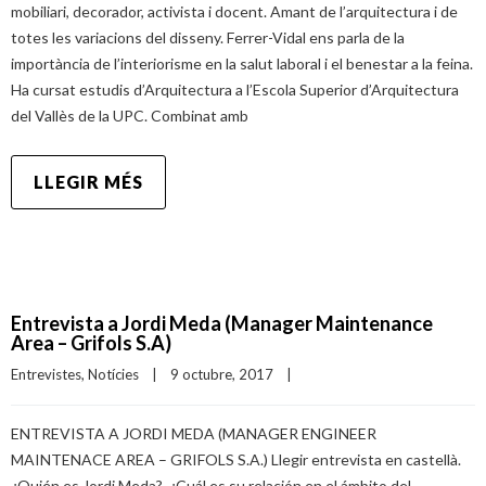
mobiliari, decorador, activista i docent. Amant de l’arquitectura i de
totes les variacions del disseny. Ferrer-Vidal ens parla de la
importància de l’interiorisme en la salut laboral i el benestar a la feina.
Ha cursat estudis d’Arquitectura a l’Escola Superior d’Arquitectura
del Vallès de la UPC. Combinat amb
LLEGIR MÉS
Entrevista a Jordi Meda (Manager Maintenance
Area – Grifols S.A)
Entrevistes
, 
Notícies
|
9 octubre, 2017    
|
ENTREVISTA A JORDI MEDA (MANAGER ENGINEER
MAINTENACE AREA – GRIFOLS S.A.) Llegir entrevista en castellà.
¿Quién es Jordi Meda? ¿Cuál es su relación en el ámbito del