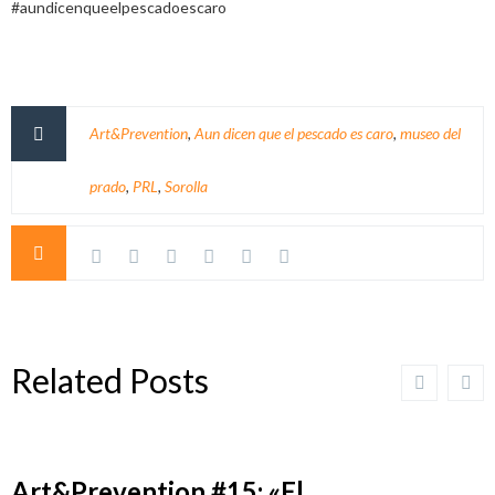
#aundicenqueelpescadoescaro
Art&Prevention
,
Aun dicen que el pescado es caro
,
museo del
prado
,
PRL
,
Sorolla
Related Posts
Art&Prevention #15: «El