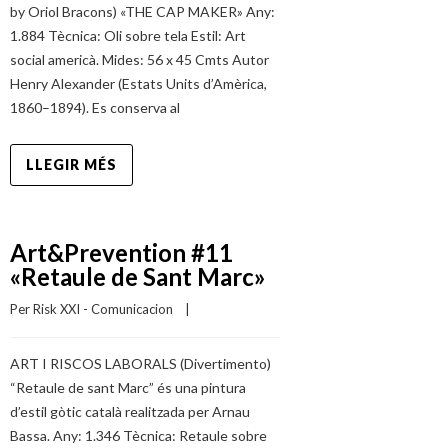
by Oriol Bracons) «THE CAP MAKER» Any:
1.884 Tècnica: Oli sobre tela Estil: Art
social americà. Mides: 56 x 45 Cmts Autor
Henry Alexander (Estats Units d’Amèrica,
1860–1894). Es conserva al
LLEGIR MÉS
Art&Prevention #11
«Retaule de Sant Marc»
Per 
Risk XXI - Comunicacion
    |    
ART I RISCOS LABORALS (Divertimento)
“Retaule de sant Marc” és una pintura
d’estil gòtic català realitzada per Arnau
Bassa. Any: 1.346 Tècnica: Retaule sobre