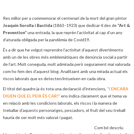
Res millor per a commemorar el centenari de la mort del gran pintor
Joaquín Sorolla i Bastida
(1863–1923) que dedicar-li des de
“Art &
Prevention”
una entrada, la que reprèn l’activitat al cap d’un any
d’aturada obligada per la pandèmia de Covid19.
És a dir que he volgut reprendre l’activitat d’aquest divertimento
amb un de les obres més emblemàtiques de denúncia social a partir
de l’art. Molt coneguda, molt admirada però segurament mai valorada
com ho fem des d’aquest blog. Analitzant amb una mirada actual els
riscos laborals que es detecten/intueixen en cada obra.
El títol del quadre ja és tota una declaració d’intencions,
“I ENCARA
DIUEN QUE EL PEIX ÉS CAR!”
ens indica clarament que el tema va
en relació amb les condicions laborals, els riscos i la manera de
treballar d’aquests personatges, pescadors, el fruit del seu treball
hauria de ser molt més valorat i pagat.
Com bé descriu