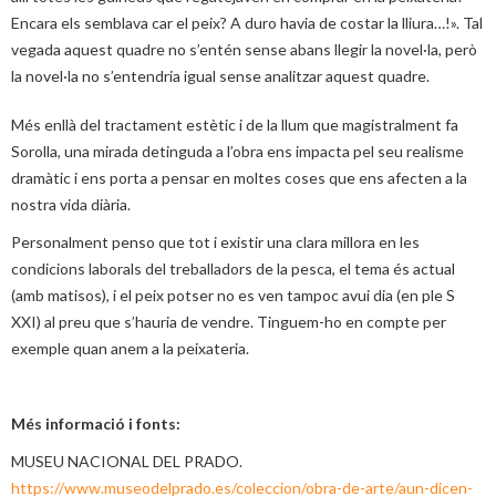
Encara els semblava car el peix? A duro havia de costar la lliura…!». Tal
vegada aquest quadre no s’entén sense abans llegir la novel·la, però
la novel·la no s’entendria igual sense analitzar aquest quadre.
Més enllà del tractament estètic i de la llum que magistralment fa
Sorolla, una mirada detinguda a l’obra ens impacta pel seu realisme
dramàtic i ens porta a pensar en moltes coses que ens afecten a la
nostra vida diària.
Personalment penso que tot i existir una clara millora en les
condicions laborals del treballadors de la pesca, el tema és actual
(amb matisos), i el peix potser no es ven tampoc avui dia (en ple S
XXI) al preu que s’hauria de vendre. Tinguem-ho en compte per
exemple quan anem a la peixateria.
Més informació i fonts:
MUSEU NACIONAL DEL PRADO.
https://www.museodelprado.es/coleccion/obra-de-arte/aun-dicen-