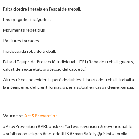
Falta d’ordre i neteja en l’espai de treball.
Ensopegades i caigudes.
Moviments repetitius
Postures forçades
Inadequada roba de treball.
Falta d’Equips de Protecció Individual – EPI (Roba de treball, guants,
calçat de seguretat, protecció del cap, etc.)
Altres riscos no evidents però deduïbles: Horaris de treball, treball a
la intempèrie, deficient formació per a actual en casos d’emergència,
…
Veure tot
Art&Prevention
#Art&Prevention #PRL #riskxxi #arteyprevencion #prevencionable
#oriolbraconsclapes #metodoRHS #SmartSafety @riskxi #sorolla