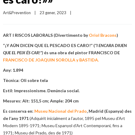
Art&Prevention
|
23 gener, 2023    
|
ART I RISCOS LABORALS (Divertimento by
Oriol Bracons
)
“¡Y AÚN DICEN QUE EL PESCADO ES CARO!” (
“I ENCARA DIUEN
QUE EL PEIX ÉS CAR!”)
és una obra del pintor FRANCISCO DE
FRANCISCO DE JOAQUIN SOROLLA y BASTIDA.
Any: 1.894
Tècnica: Oli sobre tela
Estil: Impressionisme. Denúncia social.
Mesures: Alt: 151,5 cm; Ample: 204 cm
Es conserva en:
Museu Nacional del Prado
, Madrid (Espanya) des
de l’any 1971
(Adquirit inicialment a l’autor, 1895 pel Museu d’Art
Modern 1895-1971; Museu Espanyol d’Art Contemporani, fins a
1971; Museu del Prado, des de 1971)