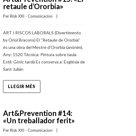
retaule d’Ororbia»
Per 
Risk XXI - Comunicacion
    |    
ART I RISCOS LABORALS (Divertimento
by Oriol Bracons) El “Retaule de Ororbia”
és una obra del Mestre d’Ororbia (anònim).
Any: 1520 Tècnica: Pintura sobre taula
Estil: Gòtic tardà Es conserva a: Església de
Sant Julián
LLEGIR MÉS
Art&Prevention #14:
«Un treballador ferit»
Per 
Risk XXI - Comunicacion
    |    