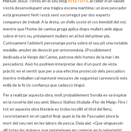
Manuel Jesús Torres en el seu blog
ArteTorre
, al celler d’un vaixell
s’està desenvolupant una tràgica escena marítima: un jove pescador
està greument ferit i està sent socorregut per dos experts
companys de treball. A la dreta, un d’ells sosté el cos immòbil del noi,
mentre que l’home de camisa groga aplica draps mullats amb aigua
sobre el tors nu, prèviament mullats en el bol del primer pla.
Curiosament l’adolorit personatge porta sobre el seu pit una notable
medalla: amulet de devoció per antonomàsia. (Possiblement
dedicada a la Verge del Carme, patrona dels homes de la mar i de
pescadors). Això ho podríem interpretar des d’un punt de vista
pràctic en el sentit que per a una efectiva protecció dels pescadors
mentre treballen cal mantenir mesures de seguretat i prevenció més
enllà de la fe i/o confiança que cadascú tingui.
Per a realitzar aquesta obra, molt probablement Sorolla es va inspirar
en la novel·la del seu amic Blasco Ibáñez titulada «Flor de Maig». Fins i
tot en aquesta obra literària es troba recollit el títol del llenç,
concretament en el capítol final, quan la tia de Pascualet plora la
mort del seu net en les labors de pesca. Deia així: «Que vinguessin
allí totes les guineus que regatejaven en comprar en la peixateria!