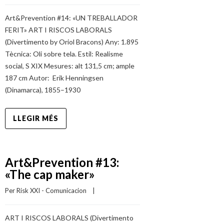
Art&Prevention #14: «UN TREBALLADOR
FERIT» ART I RISCOS LABORALS
(Divertimento by Oriol Bracons) Any: 1.895
Tècnica: Oli sobre tela. Estil: Realisme
social, S XIX Mesures: alt 131,5 cm; ample
187 cm Autor: Erik Henningsen
(Dinamarca), 1855–1930
LLEGIR MÉS
Art&Prevention #13:
«The cap maker»
Per 
Risk XXI - Comunicacion
    |    
ART I RISCOS LABORALS (Divertimento