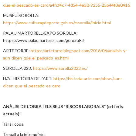
que-el-pescado-es-caro/a4fcf4c7-4d54-4e50-9255-25b44f0e0416
MUSEU SOROLLA:
https://www.culturaydeporte.gob.es/msorolla/inicio.html
PALAU MARTORELL/EXPO SOROLLA:
https://www.palaumartorell.com/general-8
ARTETORRE:
https://artetorre.blogspot.com/2016/06/analisis-y-
aun-dicen-que-el-pescado-es.html
SOROLLA 223:
https://www.sorolla2023.es/
H/A! HISTÒRIA DE L’ART:
https://historia-arte.com/obras/aun-
dicen-que-el-pescado-es-caro
ANÀLISI DE L’OBRA I ELS SEUS “RISCOS LABORALS” (criteris
actuals):
Talls i cops.
Treball a la intempèrie