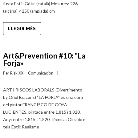
fusta Estil: Gòtic (català) Mesures: 226
(alçària) × 250 (amplada) cm
LLEGIR MÉS
Art&Prevention #10: “La
Forja»
Per 
Risk XXI - Comunicacion
    |    
ART I RISCOS LABORALS (Divertimento
by Oriol Bracons) “LA FORJA” és una obra
del pintor FRANCISCO DE GOYA
LUCIENTES, pintada entre 1.815 i 1.820.
Any: entre 1.815 I 1.820 Tècnica: Oli sobre
tela Estil: Realisme