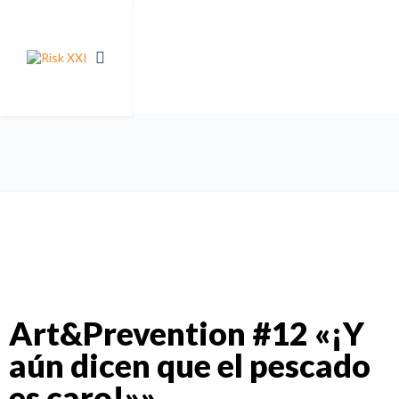
Art&Prevention #12 «¡Y
aún dicen que el pescado
es caro!»»