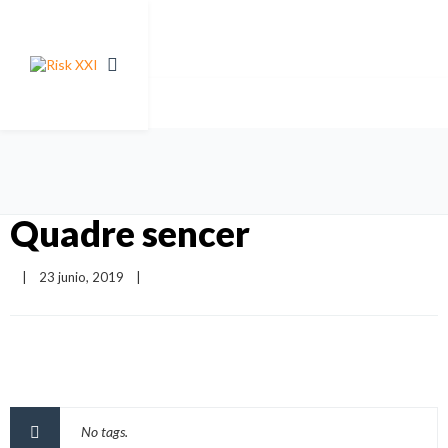
Quadre sencer
|
23 junio, 2019    
|
No tags.