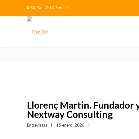
RISK XXI - Prl & Services
Llorenç Martin. Fundador y
Nextway Consulting
Entrevistas
|
15 enero, 2026    
|