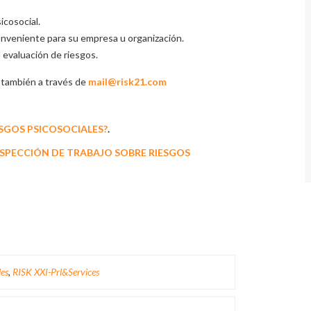
icosocial.
onveniente para su empresa u organización.
 evaluación de riesgos.
 también a través de
mail@risk21.com
SGOS PSICOSOCIALES?
.
INSPECCIÓN DE TRABAJO SOBRE RIESGOS
les
,
RISK XXI-Prl&Services