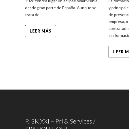
2026 tendrá lugar un eclipse solar visible
La formació
desde gran parte de España. Aunque se
y principale
trata de
de prevenci
empresa, o
contratado.
LEER MÁS
sin formaci
LEER 
RISK XXI – Prl & Services /
SPA BOUTIQUE