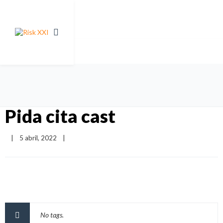
Pida cita cast
|
5 abril, 2022    
|
No tags.