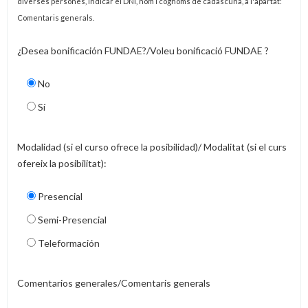
diverses persones, indicar el DNI, nom i cognoms de cadascuna, a l'apartat:
Comentaris generals.
¿Desea bonificación FUNDAE?/Voleu bonificació FUNDAE ?
No
Sí
Modalidad (si el curso ofrece la posibilidad)/ Modalitat (si el curs
ofereix la posibilitat):
Presencial
Semi-Presencial
Teleformación
Comentarios generales/Comentaris generals