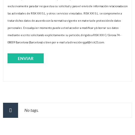
exclusivamente para dar respuesta a su solicitud y para el envío de información relacionada con
las actividades de RISK XXI S.L. y otros servicios vinculados. RISK XXI S.L. se compromete a
tratar dichos datos de acuerdo con la normativa vigente en materia de protección de datos
personales. En cualquier momento puede usted acceder a modificar y/o borrar sus datos
mediante escrito solicitando explícitamente su petición, dirigido a RISK XXI C/ Girona 74 -
08009 Barcelona (Barcelona) o bien por e-mail a la dirección rgpd@risk21.com.
No tags.