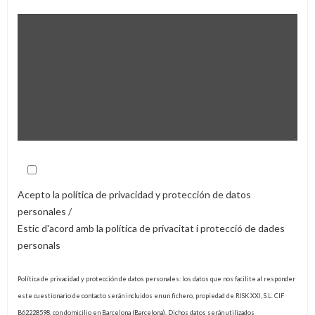
Acepto la política de privacidad y protección de datos
personales /
Estic d'acord amb la política de privacitat i protecció de dades
personals
Política de privacidad y protección de datos personales: los datos que nos facilite al responder
este cuestionario de contacto serán incluidos en un fichero, propiedad de RISK XXI, S.L. CIF
B62228598, con domicilio en Barcelona (Barcelona). Dichos datos serán utilizados