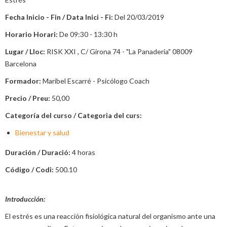
Fecha Inicio - Fin / Data Inici - Fi:
Del 20/03/2019
Horario Horari:
De
09:30 - 13:30
h
Lugar / Lloc:
RISK XXI , C/ Girona 74 - "La Panaderia" 08009
Barcelona
Formador:
Maribel Escarré - Psicólogo Coach
Precio / Preu:
50,00
Categoría del curso / Categoria del curs:
Bienestar y salud
Duración / Duració:
4 horas
Código / Codi:
500.10
Introducción:
El estrés es una reacción fisiológica natural del organismo ante una