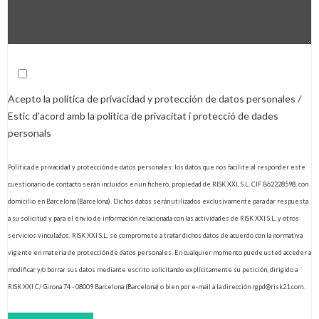
Acepto la política de privacidad y protección de datos personales /
Estic d'acord amb la política de privacitat i protecció de dades
personals
Política de privacidad y protección de datos personales: los datos que nos facilite al responder este
cuestionario de contacto serán incluidos en un fichero, propiedad de RISK XXI, S.L. CIF B62228598, con
domicilio en Barcelona (Barcelona). Dichos datos serán utilizados exclusivamente para dar respuesta
a su solicitud y para el envío de información relacionada con las actividades de RISK XXI S.L. y otros
servicios vinculados. RISK XXI S.L. se compromete a tratar dichos datos de acuerdo con la normativa
vigente en materia de protección de datos personales. En cualquier momento puede usted acceder a
modificar y/o borrar sus datos mediante escrito solicitando explícitamente su petición, dirigido a
RISK XXI C/ Girona 74 - 08009 Barcelona (Barcelona) o bien por e-mail a la dirección rgpd@risk21.com.