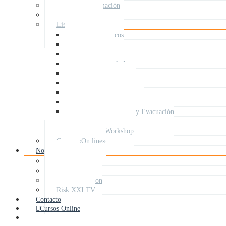
RISK XXI Formación
Próximos cursos
Lista de Cursos
PRL Específicos
PRL General
Audiovisual
Bienestar y salud
Construcción
Docencia – Alumnos
Docencia – Formadores
Metal
Plan de Emergencia y Evacuación
RRHH Específicos
Talleres / Workshop
Cursos «On line»
Noticias
Noticias
Entrevistas
Art&Prevention
Risk XXI TV
Contacto
Cursos Online