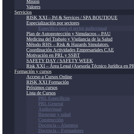
Misión
Valores
Servicios
RISK XXI – Prl & Services / SPA BOUTIQUE
Especialización por sectores
Especifico para el sector audiovisual
Plan de Autoprotección y Simulacros – PAU
Medicina del Trabajo y Vigilancia de la Salud
Método RHS – Risk & Hazards Simulators.
Coordinación Actividades Empresariales CAE
Motivación en PRL y SSBT
SAFETY DAY / SAFETY WEEK
Risk XXI – Área Legal (Asesoría Técnico Jurídica en P
Formación y cursos
Acceso a Cursos Online
RISK XXI Formación
Próximos cursos
Lista de Cursos
PRL Específicos
PRL General
Audiovisual
Bienestar y salud
Construcción
Docencia – Alumnos
Docencia – Formadores