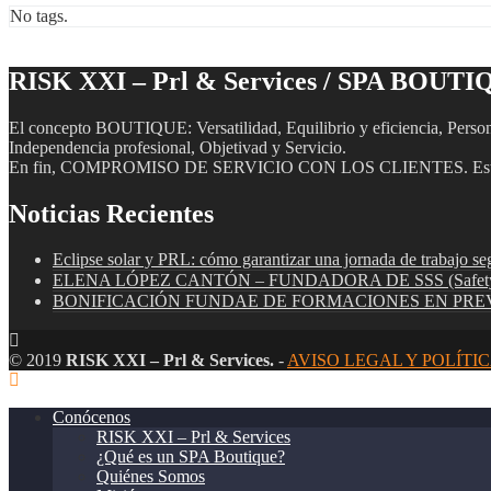
No tags.
RISK XXI – Prl & Services / SPA BOUT
El concepto BOUTIQUE: Versatilidad, Equilibrio y eficiencia, Persona
Independencia profesional, Objetivad y Servicio.
En fin, COMPROMISO DE SERVICIO CON LOS CLIENTES. Esto es
Noticias Recientes
Eclipse solar y PRL: cómo garantizar una jornada de trabajo se
ELENA LÓPEZ CANTÓN – FUNDADORA DE SSS (Safety Sh
BONIFICACIÓN FUNDAE DE FORMACIONES EN PREV
© 2019
RISK XXI – Prl & Services.
-
AVISO LEGAL Y POLÍTI
Conócenos
RISK XXI – Prl & Services
¿Qué es un SPA Boutique?
Quiénes Somos