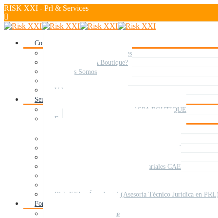
RISK XXI - Prl & Services
Conócenos
RISK XXI – Prl & Services
¿Qué es un SPA Boutique?
Quiénes Somos
Misión
Valores
Servicios
RISK XXI – Prl & Services / SPA BOUTIQUE
Especialización por sectores
Especifico para el sector audiovisual
Plan de Autoprotección y Simulacros – PAU
Medicina del Trabajo y Vigilancia de la Salud
Método RHS – Risk & Hazards Simulators.
Coordinación Actividades Empresariales CAE
Motivación en PRL y SSBT
SAFETY DAY / SAFETY WEEK
Risk XXI – Área Legal (Asesoría Técnico Jurídica en PRL
Formación y cursos
Acceso a Cursos Online