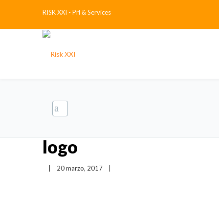
RISK XXI - Prl & Services
logo
|
20 marzo, 2017    
|