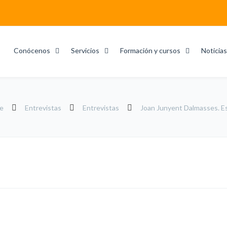
Conócenos
Servicios
Formación y cursos
Noticias
e
Entrevistas
Entrevistas
Joan Junyent Dalmasses. Es