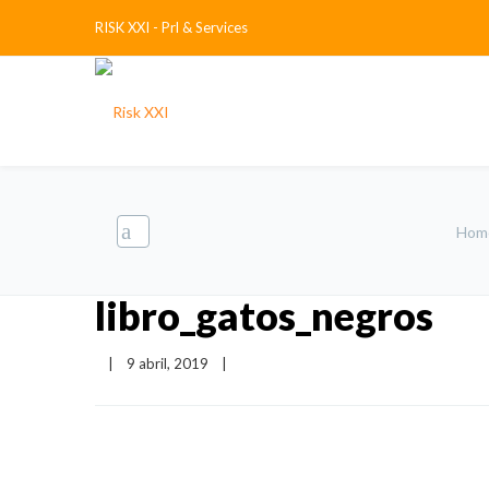
RISK XXI - Prl & Services
Hom
libro_gatos_negros
|
9 abril, 2019    
|