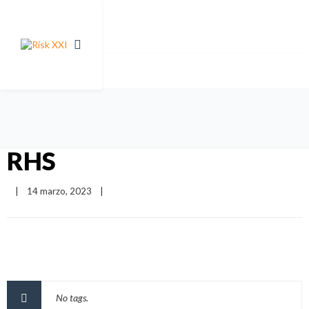
RHS
|
14 marzo, 2023    
|
No tags.