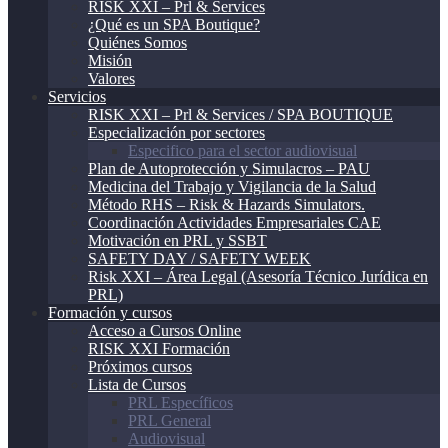
RISK XXI – Prl & Services
¿Qué es un SPA Boutique?
Quiénes Somos
Misión
Valores
Servicios
RISK XXI – Prl & Services / SPA BOUTIQUE
Especialización por sectores
Especifico para el sector audiovisual
Plan de Autoprotección y Simulacros – PAU
Medicina del Trabajo y Vigilancia de la Salud
Método RHS – Risk & Hazards Simulators.
Coordinación Actividades Empresariales CAE
Motivación en PRL y SSBT
SAFETY DAY / SAFETY WEEK
Risk XXI – Área Legal (Asesoría Técnico Jurídica en
PRL)
Formación y cursos
Acceso a Cursos Online
RISK XXI Formación
Próximos cursos
Lista de Cursos
PRL Específicos
PRL General
Audiovisual