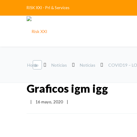
RISK XXI - Prl & Services
Home
Noticias
Noticias
COVID19 – L
Graficos igm igg
|
16 mayo, 2020    
|