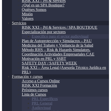
RISK XXI – Prl & Services
¿Qué es un SPA Boutique?
Quiénes Somos
Misión
Valores
Servicios
RISK XXI – Prl & Services / SPA BOUTIQUE
Especialización por sectores
Especifico para el sector audiovisual
Plan de Autoprotección y Simulacros – PAU
Medicina del Trabajo y Vigilancia de la Salud
Método RHS – Risk & Hazards Simulators.
Coordinación Actividades Empresariales CAE
Motivación en PRL y SSBT
SAFETY DAY / SAFETY WEEK
Risk XXI – Área Legal (Asesoría Técnico Jurídica en
PRL)
Formación y cursos
Acceso a Cursos Online
RISK XXI Formación
Próximos cursos
Lista de Cursos
PRL Específicos
PRL General
Audiovisual