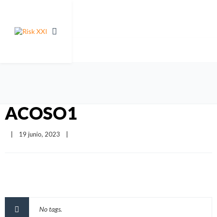
ACOSO1
|
19 junio, 2023    
|
No tags.