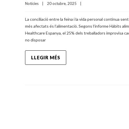
Notícies
|
20 octubre, 2025    
|
La conciliació entre la feina i la vida personal continua s
més afectats és l’alimentació. Segons l’informe Hàbits alim
Healthcare Espanya, el 25% dels treballadors improvisa ca
no disposar
LLEGIR MÉS