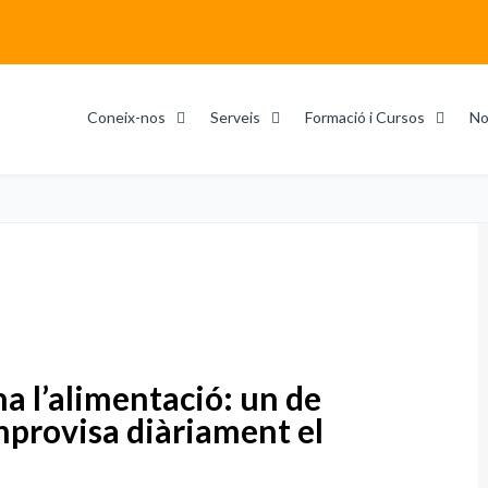
Coneix-nos
Serveis
Formació i Cursos
No
na l’alimentació: un de
mprovisa diàriament el