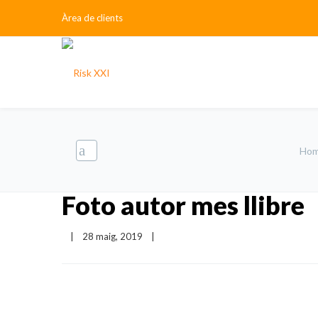
Àrea de clients
Ho
Foto autor mes llibre
|
28 maig, 2019    
|