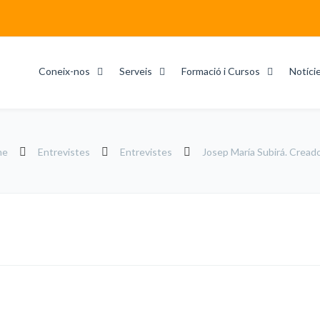
Coneix-nos
Serveis
Formació i Cursos
Notíci
me
Entrevistes
Entrevistes
Josep María Subirá. Cre