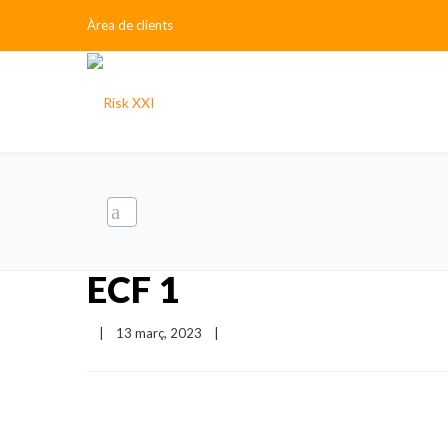
Àrea de clients
ECF 1
|
13 març, 2023    
|