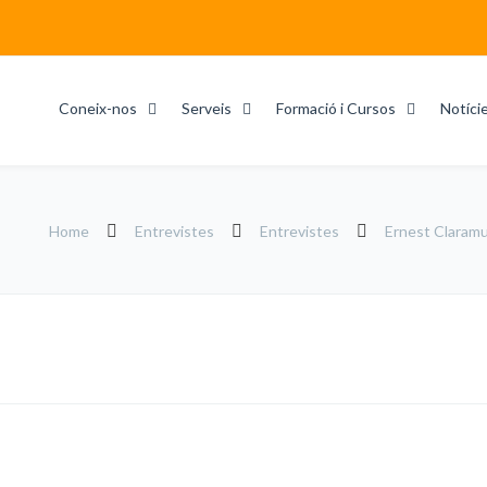
Coneix-nos
Serveis
Formació i Cursos
Notíci
Home
Entrevistes
Entrevistes
Ernest Claramun