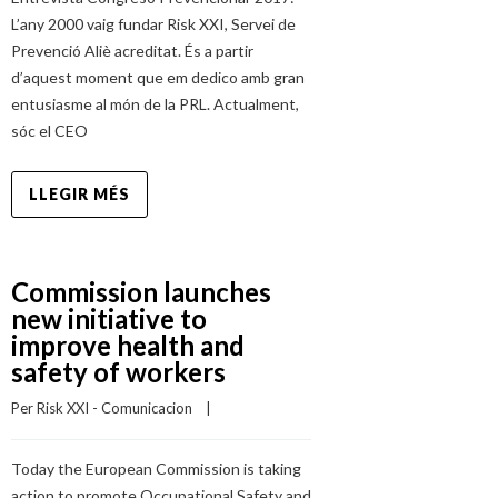
L’any 2000 vaig fundar Risk XXI, Servei de
Prevenció Aliè acreditat. És a partir
d’aquest moment que em dedico amb gran
entusiasme al món de la PRL. Actualment,
sóc el CEO
LLEGIR MÉS
Commission launches
new initiative to
improve health and
safety of workers
Per 
Risk XXI - Comunicacion
    |    
Today the European Commission is taking
action to promote Occupational Safety and