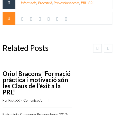
Informació
,
Prevenció
,
Prevencionar.com
,
PRL
,
PRL
Related Posts
Oriol Bracons “Formació
pràctica i motivació són
les Claus de l’èxit a la
PRL”
Per 
Risk XXI - Comunicacion
    |    
Entrevista Congreso Prevencionar 2017: