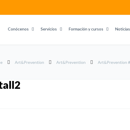
Conócenos
Servicios
Formación y cursos
Noticias
e
Art&Prevention
Art&Prevention
Art&Prevention #
all2