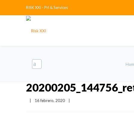
RISK XXI - Prl & Services
Hom
20200205_144756_ret
|
16 febrero, 2020    
|