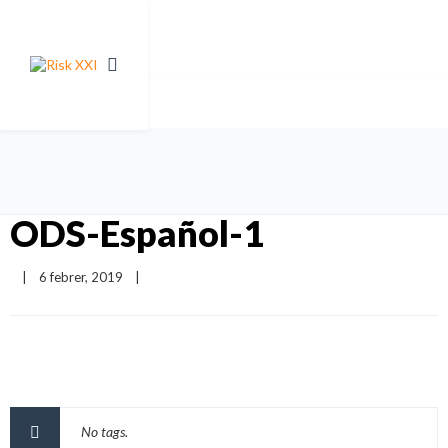
ODS-Español-1
|
6 febrer, 2019    
|
No tags.