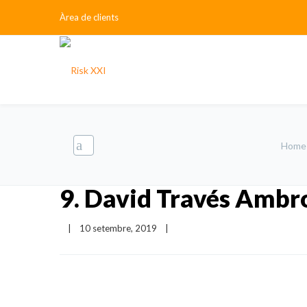
Àrea de clients
Home
9. David Través Ambro
|
10 setembre, 2019    
|