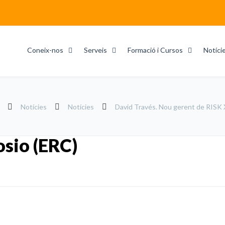
Coneix-nos
Serveis
Formació i Cursos
Notíci
Notícies
Notícies
David Través. Nou gerent de RISK X
sio (ERC)