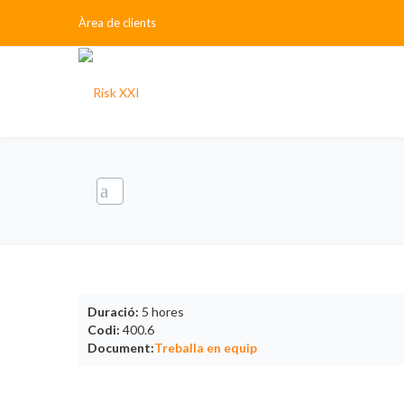
Àrea de clients
Duració:
5 hores
Codi:
400.6
Document:
Treballa en equip