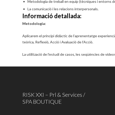
Metodologia de treball en equip (tècniques i entorns de
La comunicació i les relacions interpersonals.
Informació detallada:
Metodologia:
Aplicarem el principi didàctic de l’aprenentatge experiencia
teòrica, Reflexió, Acció i Avaluació de l’Acció.
La utilització de l’estudi de casos, les seqüències de víd
RISK XXI – Prl & Services /
SPA BOUTIQUE