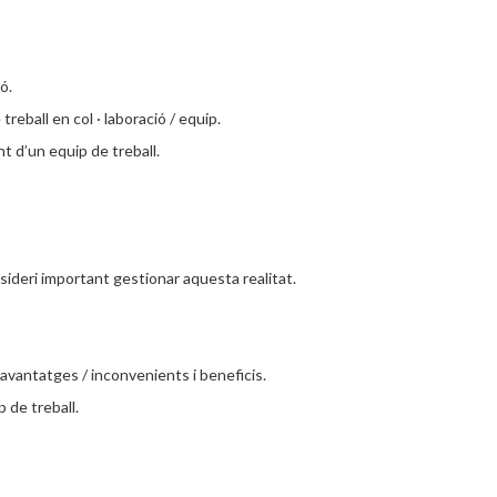
ó.
reball en col · laboració / equip.
t d’un equip de treball.
deri important gestionar aquesta realitat.
, avantatges / inconvenients i beneficis.
 de treball.