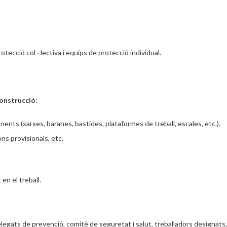
tecció col · lectiva i equips de protecció individual.
construcció:
ents (xarxes, baranes, bastides, plataformes de treball, escales, etc.).
ons provisionals, etc.
en el treball.
legats de prevenció, comitè de seguretat i salut, treballadors designats,