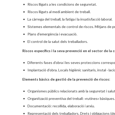
Riscos lligats a les condicions de seguretat.
Riscos lligats al medi ambient de treball.
La càrrega del treball, la fatiga i la insatisfacció laboral.
Sistemes elementals de control de riscos. Mitjans de pro
Plans d’emergència i evacuació.
El control de la salut dels treballadors.
Riscos específics i la seva prevenció en el sector de la 
Diferents fases d’obra i les seves proteccions correspon
Implantació d’obra. Locals higiènic sanitaris, instal · laci
Elements bàsics de gestió de la prevenció de riscos:
Organismes públics relacionats amb la seguretat i salut 
Organització preventiva del treball: «rutines» bàsiques.
Documentació: recollida, elaboració i arxiu.
Representació dels treballadors. Drets i obligacions (de