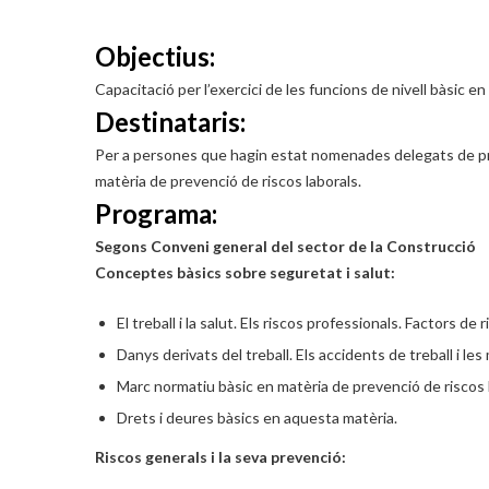
Objectius:
Capacitació per l’exercici de les funcions de nivell bàsic 
Destinataris:
Per a persones que hagin estat nomenades delegats de pr
matèria de prevenció de riscos laborals.
Programa:
Segons Conveni general del sector de la Construcció
Conceptes bàsics sobre seguretat i salut:
El treball i la salut. Els riscos professionals. Factors de r
Danys derivats del treball. Els accidents de treball i les
Marc normatiu bàsic en matèria de prevenció de riscos 
Drets i deures bàsics en aquesta matèria.
Riscos generals i la seva prevenció: