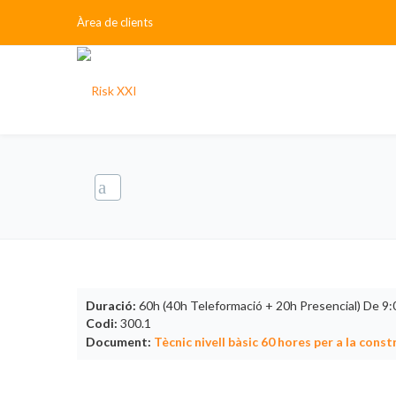
Àrea de clients
Duració:
60h (40h Teleformació + 20h Presencial) De 9:
Codi:
300.1
Document:
Tècnic nivell bàsic 60 hores per a la const