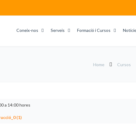
Coneix-nos
Serveis
Formació i Cursos
Notíci
Home
Cursos
00 a 14:00 hores
rucció_0 (1)