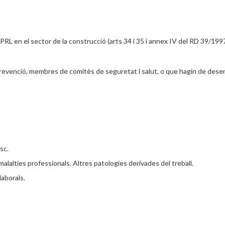
en PRL en el sector de la construcció (arts 34 i 35 i annex IV del RD 39/19
evenció, membres de comitès de seguretat i salut, o que hagin de desen
isc.
 malalties professionals. Altres patologies derivades del treball.
laborals.