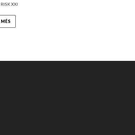
A RISK XXI
 MÉS