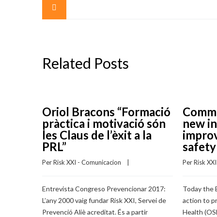
Related Posts
Oriol Bracons “Formació
Commi
pràctica i motivació són
new in
les Claus de l’èxit a la
improv
PRL”
safety
Per 
Risk XXI - Comunicacion
    |    
Per 
Risk XX
Entrevista Congreso Prevencionar 2017:
Today the 
L’any 2000 vaig fundar Risk XXI, Servei de
action to 
Prevenció Aliè acreditat. És a partir
Health (OS