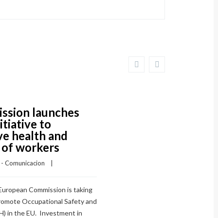
ssion launches
itiative to
e health and
 of workers
I - Comunicacion
    |    
European Commission is taking
promote Occupational Safety and
H) in the EU. Investment in