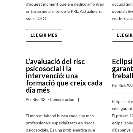
d’aquest moment que em dedico amb gran
occupation
entusiasme al món de la PRL. Actualment,
people’s li
sóc el CEO
work-relate
LLEGIR MÉS
LLEGIR
L’avaluació del risc
Eclips
psicosocial i la
garant
intervenció: una
trebal
formació que creix cada
Per 
Risk XX
dia més
Per 
Risk XXI - Comunicacion
    |    
Eclipsi sola
com garanti
El mercat laboral busca cada cop més
El pròxim 1
professionals especialitzats en riscos
eclipsi sola
psicosocials. És una problemàtica que
d’Espanya. 