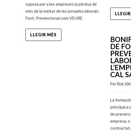
suposa per a les empreses la pèrdua de
més de la meitat de les jornades laborals.
LLEGIR
Font: Prevencionar.com VEURE
LLEGIR MÉS
BONI
DE F
PREVE
LABO
L’EMP
CAL S
Per 
Risk XX
La formació
principal a
de prevenci
empresa, o 
contractat.