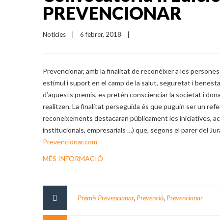
PREVENCIONAR
Notícies
|
6 febrer, 2018    
|
Prevencionar, amb la finalitat de reconèixer a les persone
estímul i suport en el camp de la salut, seguretat i benest
d’aquests premis, es pretén conscienciar la societat i do
realitzen. La finalitat perseguida és que puguin ser un re
reconeixements destacaran públicament les iniciatives, acci
institucionals, empresarials …) que, segons el parer del Ju
Prevencionar.com
MÉS INFORMACIÓ
Premis Prevencionar
,
Prevenció
,
Prevencionar