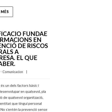
 MÉS
FICACIO FUNDAE
ORMACIONS EN
NCIÓ DE RISCOS
RALS A
RESA. EL QUE
ABER.
I - Comunicacion
    |    
 és un dels factors bàsic i
 desenvolupar en qualsevol, pla
ó de qualsevol organització,
entitat que tingui personal
 No s’entén la prevenció sense