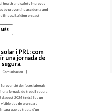
al health and safety improves
ves by preventing accidents and
d illness. Building on past
 MÉS
i solar i PRL: com
ir una jornada de
l segura.
I - Comunicacion
    |    
r i prevenció de riscos laborals:
r una jornada de treball segura
2 d’agost 2026 tindrà lloc un
r visible des de gran part
Encara que es tracta d’un