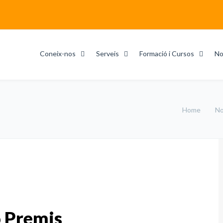
Coneix-nos
Serveis
Formació i Cursos
No
Home
No
ó Premis