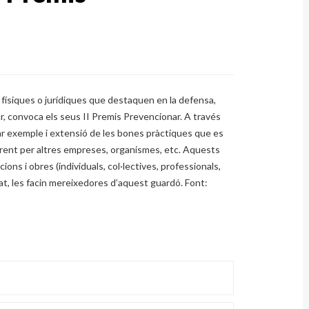
s físiques o jurídiques que destaquen en la defensa,
ar, convoca els seus II Premis Prevencionar. A través
nar exemple i extensió de les bones pràctiques que es
ferent per altres empreses, organismes, etc. Aquests
ons i obres (individuals, col·lectives, professionals,
rat, les facin mereixedores d’aquest guardó. Font: