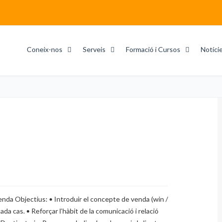
Coneix-nos
Serveis
Formació i Cursos
Notíci
da Objectius: • Introduir el concepte de venda (win /
da cas. • Reforçar l’hàbit de la comunicació i relació