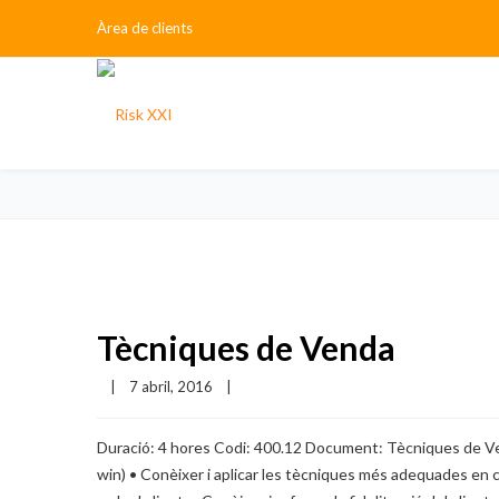
Àrea de clients
Tècniques de Venda
|
7 abril, 2016    
|
Duració: 4 hores Codi: 400.12 Document: Tècniques de Ven
win) • Conèixer i aplicar les tècniques més adequades en ca