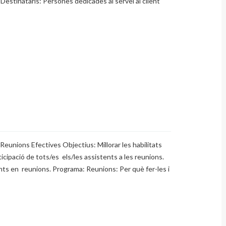
t.. Destinataris: Persones dedicades al servei al client
eunions Efectives Objectius: Millorar les habilitats
rticipació de tots/es els/les assistents a les reunions.
nts en reunions. Programa: Reunions: Per què fer-les i