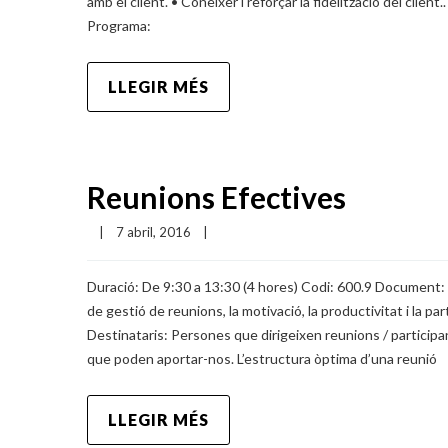
amb el client. • Conèixer i reforçar la fidelització del clien
Programa:
LLEGIR MÉS
Reunions Efectives
|
7 abril, 2016    
|
Duració: De 9:30 a 13:30 (4 hores) Codi: 600.9 Document: R
de gestió de reunions, la motivació, la productivitat i la pa
Destinataris: Persones que dirigeixen reunions / participa
que poden aportar-nos. L’estructura òptima d’una reunió
LLEGIR MÉS