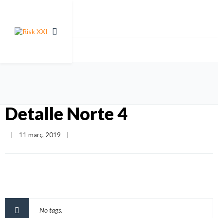
Detalle Norte 4
|
11 març, 2019    
|
No tags.