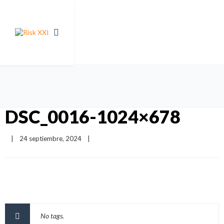
DSC_0016-1024×678
|
24 septiembre, 2024    
|
No tags.