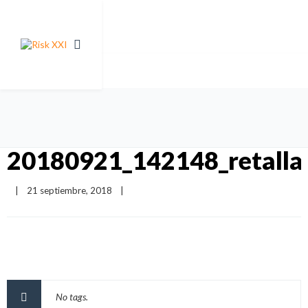
20180921_142148_retalla
|
21 septiembre, 2018    
|
No tags.