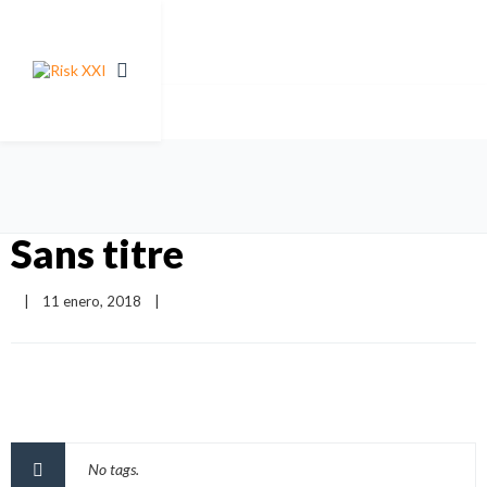
Sans titre
|
11 enero, 2018    
|
No tags.