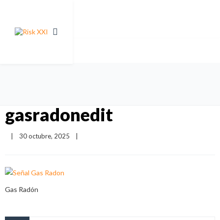
gasradonedit
|
30 octubre, 2025    
|
Gas Radón