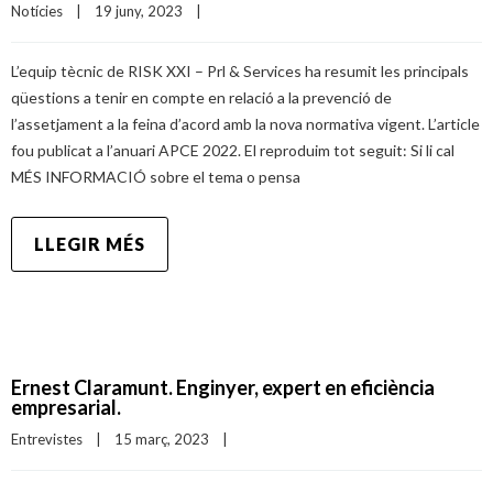
Notícies
|
19 juny, 2023    
|
L’equip tècnic de RISK XXI – Prl & Services ha resumit les principals
qüestions a tenir en compte en relació a la prevenció de
l’assetjament a la feina d’acord amb la nova normativa vigent. L’article
fou publicat a l’anuari APCE 2022. El reproduim tot seguit: Si li cal
MÉS INFORMACIÓ sobre el tema o pensa
LLEGIR MÉS
Ernest Claramunt. Enginyer, expert en eficiència
empresarial.
Entrevistes
|
15 març, 2023    
|