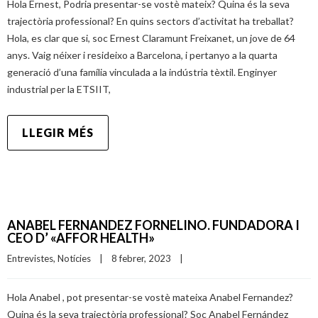
Hola Ernest, Podria presentar-se vostè mateix? Quina és la seva
trajectòria professional? En quins sectors d’activitat ha treballat?
Hola, es clar que si, soc Ernest Claramunt Freixanet, un jove de 64
anys. Vaig néixer i resideixo a Barcelona, i pertanyo a la quarta
generació d’una família vinculada a la indústria tèxtil. Enginyer
industrial per la ETSIIT,
LLEGIR MÉS
ANABEL FERNANDEZ FORNELINO. FUNDADORA I
CEO D’ «AFFOR HEALTH»
Entrevistes
, 
Notícies
|
8 febrer, 2023    
|
Hola Anabel , pot presentar-se vostè mateixa Anabel Fernandez?
Quina és la seva trajectòria professional? Soc Anabel Fernández