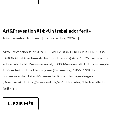
Art&Prevention #14: «Un treballador ferit»
Art&Prevention
, 
Notícies
|
23 setembre, 2024    
|
Art&Prevention #14: «UN TREBALLADOR FERIT» ART I RISCOS
LABORALS (Divertimento by Oriol Bracons) Any: 1.895 Tècnica: Oli
sobre tela. Estil: Realisme social, S XIX Mesures: alt 131,5 cm; ample
187 cm Autor: Erik Henningsen (Dinamarca), 1855–1930 Es
conserva en la Staten Museum for Kunst de Copenhagen
(Dinamarca) – https://www.smk.dk/en/ El quadre, “Un treballador
ferit» (En
LLEGIR MÉS