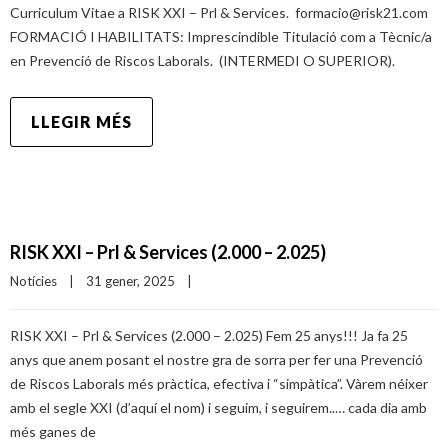
Curriculum Vitae a RISK XXI – Prl & Services. formacio@risk21.com
FORMACIÓ I HABILITATS: Imprescindible Titulació com a Tècnic/a
en Prevenció de Riscos Laborals. (INTERMEDI O SUPERIOR).
LLEGIR MÉS
RISK XXI – Prl & Services (2.000 – 2.025)
Notícies
|
31 gener, 2025    
|
RISK XXI – Prl & Services (2.000 – 2.025) Fem 25 anys!!! Ja fa 25
anys que anem posant el nostre gra de sorra per fer una Prevenció
de Riscos Laborals més pràctica, efectiva i “simpàtica”. Vàrem néixer
amb el segle XXI (d’aquí el nom) i seguim, i seguirem..… cada dia amb
més ganes de