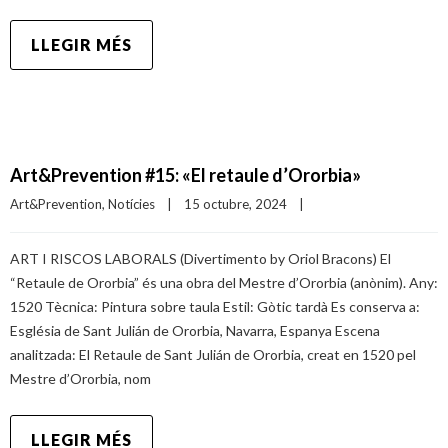
LLEGIR MÉS
Art&Prevention #15: «El retaule d’Ororbia»
Art&Prevention
, 
Notícies
|
15 octubre, 2024    
|
ART I RISCOS LABORALS (Divertimento by Oriol Bracons) El
“Retaule de Ororbia” és una obra del Mestre d’Ororbia (anònim). Any:
1520 Tècnica: Pintura sobre taula Estil: Gòtic tardà Es conserva a:
Església de Sant Julián de Ororbia, Navarra, Espanya Escena
analitzada: El Retaule de Sant Julián de Ororbia, creat en 1520 pel
Mestre d’Ororbia, nom
LLEGIR MÉS