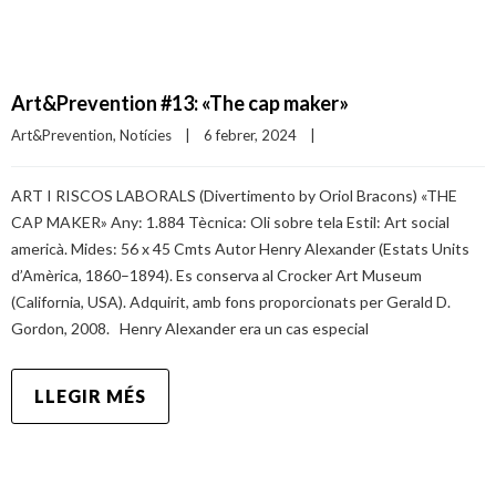
Art&Prevention #13: «The cap maker»
Art&Prevention
, 
Notícies
|
6 febrer, 2024    
|
ART I RISCOS LABORALS (Divertimento by Oriol Bracons) «THE
CAP MAKER» Any: 1.884 Tècnica: Oli sobre tela Estil: Art social
americà. Mides: 56 x 45 Cmts Autor Henry Alexander (Estats Units
d’Amèrica, 1860–1894). Es conserva al Crocker Art Museum
(California, USA). Adquirit, amb fons proporcionats per Gerald D.
Gordon, 2008. Henry Alexander era un cas especial
LLEGIR MÉS